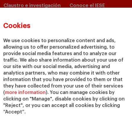
Claustro e investigación
Conoce el IESE
Directorio de profesores
Nuestra misión y valores
Departamentos académicos
Nuestro gobierno
Cookies
Centros de investigación
Nuestras alianzas
Cátedras
Nuestro impacto
We use cookies to personalize content and ads,
allowing us to offer personalized advertising, to
IESE Insight
Colabora con el IESE
provide social media features and to analyze our
IESE Publishing
Servicios
traffic. We also share information about your use of
our site with our social media, advertising and
Biblioteca
analytics partners, who may combine it with other
Canal de Compliance
information that you have provided to them or that
Capellanía
they have collected from your use of their services
(
more information
). You can manage cookies by
IESE Shop
clicking on "Manage", disable cookies by clicking on
Jobs @IESE
"Reject", or you can accept all cookies by clicking
Préstamos y becas
“Accept”.