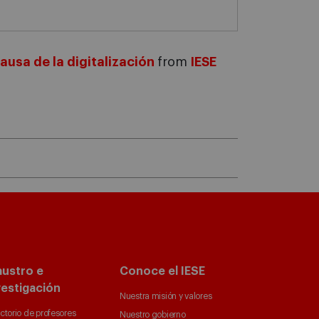
ausa de la digitalización
from
IESE
austro e
Conoce el IESE
vestigación
Nuestra misión y valores
ctorio de profesores
Nuestro gobierno