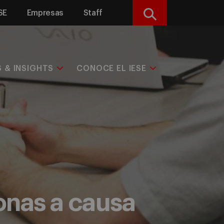
SE
Empresas
Staff
Buscar
S & INSIGHTS
CONOCE EL IESE
onas a causa