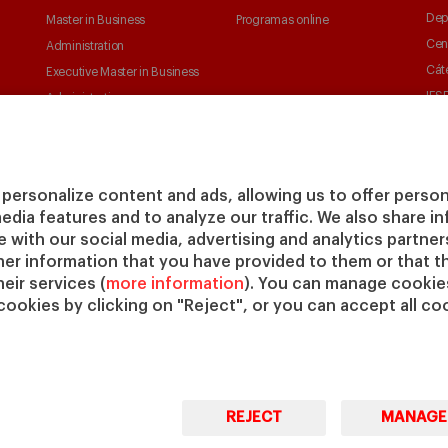
Dep
Master in Business
Programas online
Cen
Administration
Cát
Executive Master in Business
IESE
Administration
IESE
Global Executive Master in
Business Administration
Elige tu MBA
personalize content and ads, allowing us to offer person
Master in Research in
media features and to analyze our traffic. We also share 
Management
te with our social media, advertising and analytics partne
PhD in Management
her information that you have provided to them or that t
eir services (
more information
). You can manage cookies
cookies by clicking on "Reject", or you can accept all coo
REJECT
MANAGE
© Copyright, 2026. IESE Business School | University of
Pri