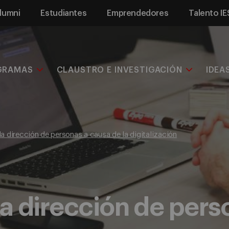
lumni
Estudiantes
Emprendedores
Talento IE
GRAMAS
CLAUSTRO E INVESTIGACIÓN
IDEA
la dirección de personas a causa de la digitalización
la dirección de pers