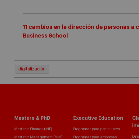
11 cambios en la dirección de personas a c
Business School
digitalización
Masters & PhD
Executive Education
Cl
in
Master in Finance (MiF)
Programas para particulares
Dire
Master in Management (MiM)
Programas para empresas