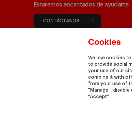
Estaremos encantados de ayudarte
CONTÁCTANOS
Cookies
We use cookies to 
to provide social 
your use of our si
combine it with ot
from your use of th
"Manage", disable 
“Accept”.