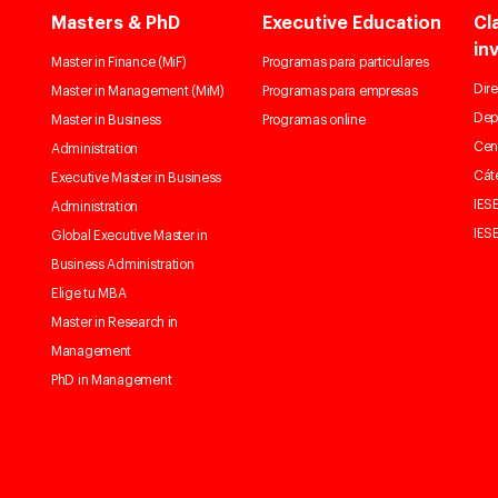
Masters & PhD
Executive Education
Cl
in
Master in Finance (MiF)
Programas para particulares
Dire
Master in Management (MiM)
Programas para empresas
Dep
Master in Business
Programas online
Cen
Administration
Cát
Executive Master in Business
IESE
Administration
IESE
Global Executive Master in
Business Administration
Elige tu MBA
Master in Research in
Management
PhD in Management