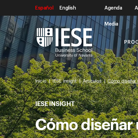
Español
English
Agenda
A
Media
PRO
Inicio
IESE Insight
Artículos
Cómo diseñar 
IESE INSIGHT
Cómo diseñar 