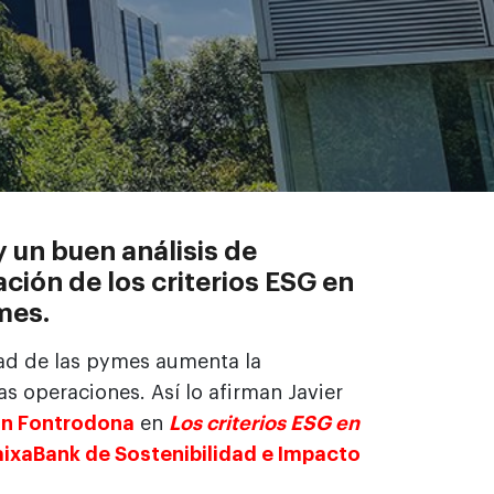
y un buen análisis de
ción de los criterios ESG en
mes.
dad de las pymes aumenta la
s operaciones. Así lo afirman Javier
an Fontrodona
en
Los criterios ESG en
ixaBank de Sostenibilidad e Impacto