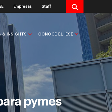
SE
Empresas
Staff
Buscar
S & INSIGHTS
CONOCE EL IESE
 para pymes