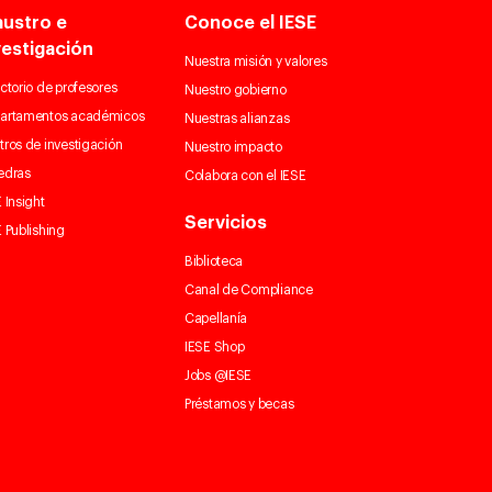
austro e
Conoce el IESE
vestigación
Nuestra misión y valores
ctorio de profesores
Nuestro gobierno
artamentos académicos
Nuestras alianzas
tros de investigación
Nuestro impacto
edras
Colabora con el IESE
 Insight
Servicios
 Publishing
Biblioteca
Canal de Compliance
Capellanía
IESE Shop
Jobs @IESE
Préstamos y becas