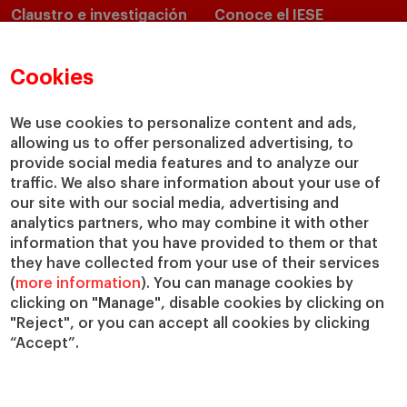
Claustro e investigación
Conoce el IESE
Directorio de profesores
Nuestra misión y valores
Departamentos académicos
Nuestro gobierno
Cookies
Centros de investigación
Nuestras alianzas
Cátedras
Nuestro impacto
We use cookies to personalize content and ads,
allowing us to offer personalized advertising, to
IESE Insight
Colabora con el IESE
provide social media features and to analyze our
IESE Publishing
Servicios
traffic. We also share information about your use of
our site with our social media, advertising and
Biblioteca
analytics partners, who may combine it with other
Canal de Compliance
information that you have provided to them or that
Capellanía
they have collected from your use of their services
(
more information
). You can manage cookies by
IESE Shop
clicking on "Manage", disable cookies by clicking on
Jobs @IESE
"Reject", or you can accept all cookies by clicking
Préstamos y becas
“Accept”.