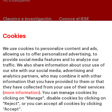
PhD in Management
Claustro e investigación
Conoce el IESE
Directorio de profesores
Nuestra misión y valores
Departamentos académicos
Nuestro gobierno
Cookies
Centros de investigación
Nuestras alianzas
Cátedras
Nuestro impacto
We use cookies to personalize content and ads,
allowing us to offer personalized advertising, to
IESE Insight
Colabora con el IESE
provide social media features and to analyze our
IESE Publishing
Servicios
traffic. We also share information about your use of
our site with our social media, advertising and
Biblioteca
analytics partners, who may combine it with other
Canal de Compliance
information that you have provided to them or that
Capellanía
they have collected from your use of their services
(
more information
). You can manage cookies by
IESE Shop
clicking on "Manage", disable cookies by clicking on
Jobs @IESE
"Reject", or you can accept all cookies by clicking
Préstamos y becas
“Accept”.