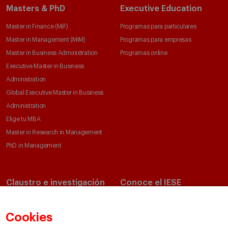
Masters & PhD
Executive Education
Master in Finance (MiF)
Programas para particulares
Master in Management (MiM)
Programas para empresas
Master in Business Administration
Programas online
Executive Master in Business
Administration
Global Executive Master in Business
Administration
Elige tu MBA
Master in Research in Management
PhD in Management
Claustro e investigación
Conoce el IESE
Directorio de profesores
Nuestra misión y valores
Departamentos académicos
Nuestro gobierno
Cookies
Centros de investigación
Nuestras alianzas