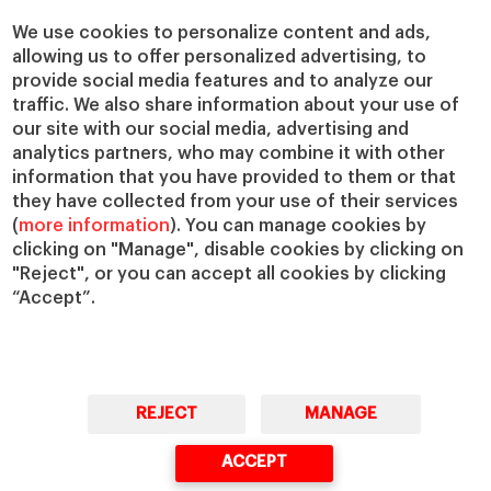
Cátedras
Nuestro impacto
We use cookies to personalize content and ads,
allowing us to offer personalized advertising, to
IESE Insight
Colabora con el IESE
provide social media features and to analyze our
IESE Publishing
Servicios
traffic. We also share information about your use of
our site with our social media, advertising and
Biblioteca
analytics partners, who may combine it with other
Canal de Compliance
information that you have provided to them or that
Capellanía
they have collected from your use of their services
(
more information
). You can manage cookies by
IESE Shop
clicking on "Manage", disable cookies by clicking on
Jobs @IESE
"Reject", or you can accept all cookies by clicking
Préstamos y becas
“Accept”.
REJECT
MANAGE
© Copyright, 2026. IESE Business School | University of Navarra
ACCEPT
Privacidad
Aviso Legal
Cookies
Ciberseguridad
Accesibilidad