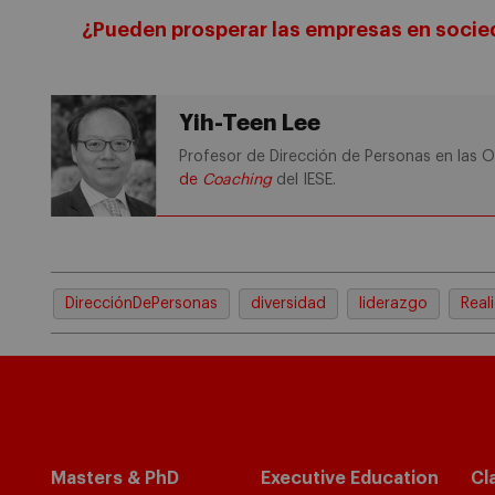
¿Pueden prosperar las empresas en socie
Yih-Teen Lee
Profesor de Dirección de Personas en las 
de
Coaching
del IESE.
DirecciónDePersonas
diversidad
liderazgo
Real
Masters & PhD
Executive Education
Cl