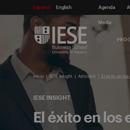
Español
English
Agenda
A
Media
PRO
Inicio
IESE Insight
Artículos
El éxito en los
IESE INSIGHT
El éxito en los