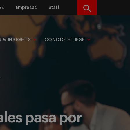
SE
Empresas
Staff
Buscar
S & INSIGHTS
CONOCE EL IESE
s
ales pasa por