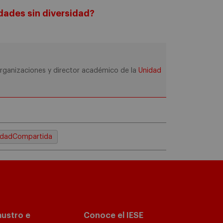
dades sin diversidad?
Organizaciones y director académico de la
Unidad
idadCompartida
austro e
Conoce el IESE