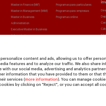
in
Master in Finance (MiF)
Programas para particulares
Dire
Master in Management (MiM)
Programas para empresas
Dep
Master in Business
Programas online
Cen
Administration
Cát
Executive Master in Business
IESE
Administration
IESE
Global Executive Master in
Business Administration
Elige tu MBA
personalize content and ads, allowing us to offer person
Master in Research in
media features and to analyze our traffic. We also share 
Management
te with our social media, advertising and analytics partne
PhD in Management
her information that you have provided to them or that t
eir services (
more information
). You can manage cookies
cookies by clicking on "Reject", or you can accept all coo