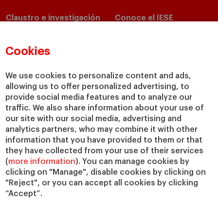
Claustro e investigación
Conoce el IESE
Directorio de profesores
Nuestra misión y valores
Departamentos académicos
Nuestro gobierno
Cookies
Centros de investigación
Nuestras alianzas
Cátedras
Nuestro impacto
We use cookies to personalize content and ads,
allowing us to offer personalized advertising, to
IESE Insight
Colabora con el IESE
provide social media features and to analyze our
IESE Publishing
Servicios
traffic. We also share information about your use of
our site with our social media, advertising and
Biblioteca
analytics partners, who may combine it with other
Canal de Compliance
information that you have provided to them or that
Capellanía
they have collected from your use of their services
(
more information
). You can manage cookies by
IESE Shop
clicking on "Manage", disable cookies by clicking on
Jobs @IESE
"Reject", or you can accept all cookies by clicking
Préstamos y becas
“Accept”.