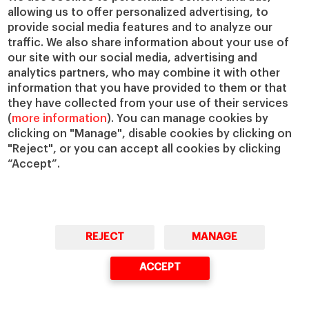
allowing us to offer personalized advertising, to
IESE Insight
Colabora con el IESE
provide social media features and to analyze our
IESE Publishing
Servicios
traffic. We also share information about your use of
our site with our social media, advertising and
Biblioteca
analytics partners, who may combine it with other
Canal de Compliance
information that you have provided to them or that
Capellanía
they have collected from your use of their services
(
more information
). You can manage cookies by
IESE Shop
clicking on "Manage", disable cookies by clicking on
Jobs @IESE
"Reject", or you can accept all cookies by clicking
Préstamos y becas
“Accept”.
REJECT
MANAGE
© Copyright, 2026. IESE Business School | University of Navarra
ACCEPT
Privacidad
Aviso Legal
Cookies
Ciberseguridad
Accesibilidad