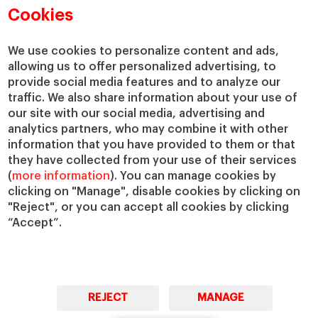
Departamentos académicos
Nuestro gobierno
Cookies
Centros de investigación
Nuestras alianzas
Cátedras
Nuestro impacto
We use cookies to personalize content and ads,
allowing us to offer personalized advertising, to
IESE Insight
Colabora con el IESE
provide social media features and to analyze our
IESE Publishing
Servicios
traffic. We also share information about your use of
our site with our social media, advertising and
Biblioteca
analytics partners, who may combine it with other
Canal de Compliance
information that you have provided to them or that
Capellanía
they have collected from your use of their services
(
more information
). You can manage cookies by
IESE Shop
clicking on "Manage", disable cookies by clicking on
Jobs @IESE
"Reject", or you can accept all cookies by clicking
Préstamos y becas
“Accept”.
REJECT
MANAGE