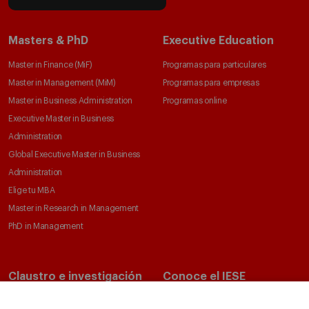
Masters & PhD
Executive Education
Master in Finance (MiF)
Programas para particulares
Master in Management (MiM)
Programas para empresas
Master in Business Administration
Programas online
Executive Master in Business
Administration
Global Executive Master in Business
Administration
Elige tu MBA
Master in Research in Management
PhD in Management
Claustro e investigación
Conoce el IESE
Directorio de profesores
Nuestra misión y valores