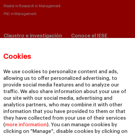
Master in Research in Management
PhD in Management
Claustro e investigación
Conoce el IESE
Directorio de profesores
Nuestra misión y valores
Departamentos académicos
Nuestro gobierno
Cookies
Centros de investigación
Nuestras alianzas
Cátedras
Nuestro impacto
We use cookies to personalize content and ads,
allowing us to offer personalized advertising, to
IESE Insight
Colabora con el IESE
provide social media features and to analyze our
IESE Publishing
Servicios
traffic. We also share information about your use of
our site with our social media, advertising and
Biblioteca
analytics partners, who may combine it with other
Canal de Compliance
information that you have provided to them or that
Capellanía
they have collected from your use of their services
(
more information
). You can manage cookies by
IESE Shop
clicking on "Manage", disable cookies by clicking on
Jobs @IESE