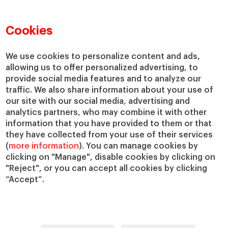
Directorio de profesores
Nuestra misión y valores
Departamentos académicos
Nuestro gobierno
Cookies
Centros de investigación
Nuestras alianzas
Cátedras
Nuestro impacto
We use cookies to personalize content and ads,
allowing us to offer personalized advertising, to
IESE Insight
Colabora con el IESE
provide social media features and to analyze our
IESE Publishing
Servicios
traffic. We also share information about your use of
our site with our social media, advertising and
Biblioteca
analytics partners, who may combine it with other
Canal de Compliance
information that you have provided to them or that
Capellanía
they have collected from your use of their services
(
more information
). You can manage cookies by
IESE Shop
clicking on "Manage", disable cookies by clicking on
Jobs @IESE
"Reject", or you can accept all cookies by clicking
Préstamos y becas
“Accept”.