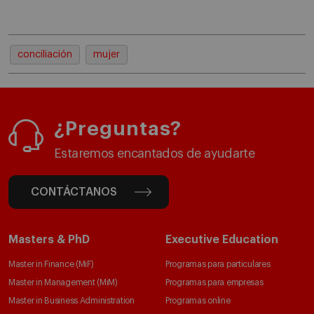
conciliación
mujer
¿Preguntas?
Estaremos encantados de ayudarte
CONTÁCTANOS
Masters & PhD
Executive Education
Master in Finance (MiF)
Programas para particulares
Master in Management (MiM)
Programas para empresas
Master in Business Administration
Programas online