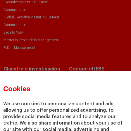
Executive Master in Business
Administration
Global Executive Master in Business
Administration
Elige tu MBA
Master in Research in Management
PhD in Management
Claustro e investigación
Conoce el IESE
Directorio de profesores
Nuestra misión y valores
Departamentos académicos
Nuestro gobierno
Cookies
Centros de investigación
Nuestras alianzas
Cátedras
Nuestro impacto
We use cookies to personalize content and ads,
allowing us to offer personalized advertising, to
IESE Insight
Colabora con el IESE
provide social media features and to analyze our
IESE Publishing
Servicios
traffic. We also share information about your use of
our site with our social media, advertising and