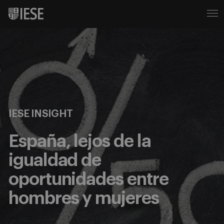
IESE INSIGHT
España, lejos de la
igualdad de
oportunidades entre
hombres y mujeres