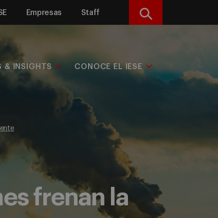
SE
Empresas
Staff
Buscar
S & INSIGHTS
CONOCE EL IESE
iente
es frenan la