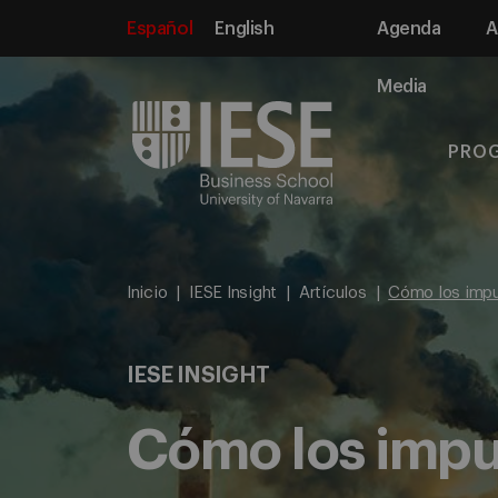
Español
English
Agenda
A
Media
PRO
Inicio
IESE Insight
Artículos
Cómo los impue
IESE INSIGHT
Cómo los impue