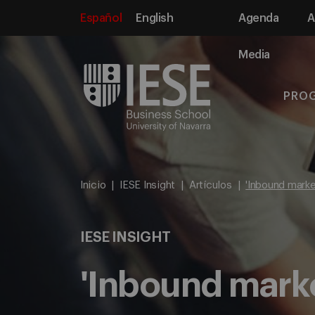
Español
English
Agenda
A
Media
PRO
Inicio
IESE Insight
Artículos
'Inbound market
IESE INSIGHT
'Inbound marke