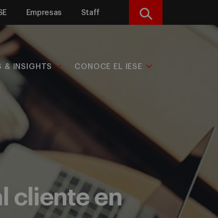
SE
Empresas
Staff
Buscar
S & INSIGHTS
CONOCE EL IESE
l cliente en