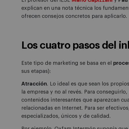
El profesor del IESE
Mario Capizzani
y
Pau
explican en una nota técnica los fundame
ofrecen consejos concretos para aplicarlo.
Los cuatro pasos del i
Este tipo de marketing se basa en el
proce
sus etapas):
Atracción
. Lo ideal es que sean los prop
la empresa y no al revés. Para conseguirlo
contenidos interesantes que aparezcan c
relacionadas en Internet. Para ser efectivo
especializados, únicos y de calidad.
Por ejemplo, Oxfam Intermón suponía que 