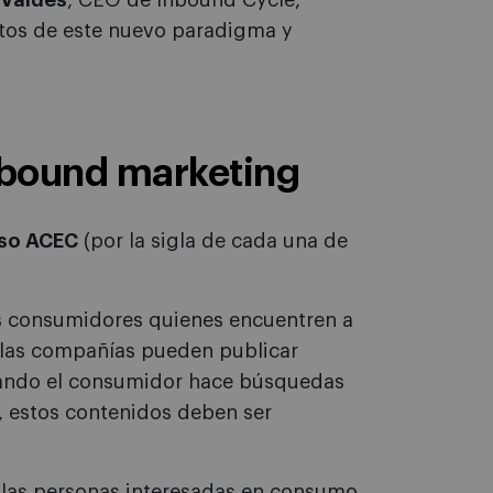
 Valdés
, CEO de Inbound Cycle,
ntos de este nuevo paradigma y
nbound marketing
so ACEC
(por la sigla de cada una de
ios consumidores quienes encuentren a
, las compañías pueden publicar
uando el consumidor hace búsquedas
s, estos contenidos deben ser
las personas interesadas en consumo