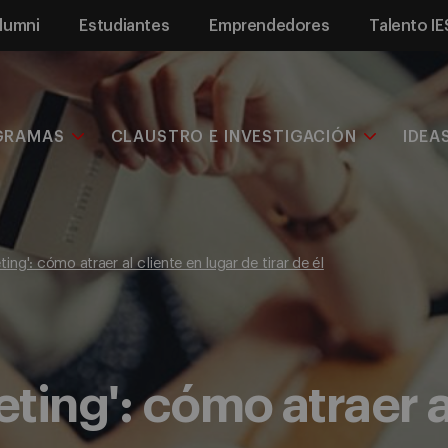
lumni
Estudiantes
Emprendedores
Talento IE
GRAMAS
CLAUSTRO E INVESTIGACIÓN
IDEA
ing': cómo atraer al cliente en lugar de tirar de él
ting': cómo atraer a