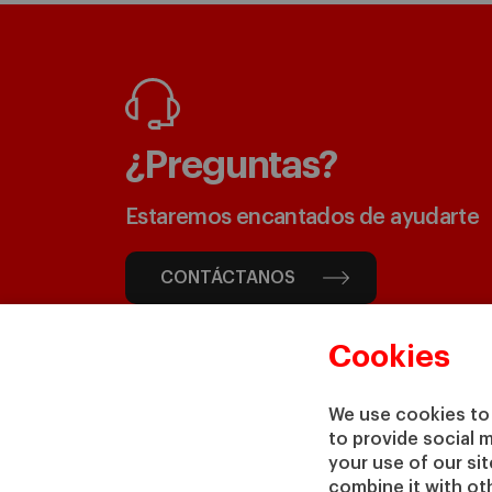
¿Preguntas?
Estaremos encantados de ayudarte
CONTÁCTANOS
Cookies
We use cookies to 
to provide social 
your use of our si
combine it with ot