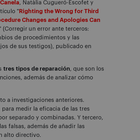
 Canela
, Natàlia Cugueró-Escofet y
tículo "
Righting the Wrong for Third
ocedure Changes and Apologies Can
" (Corregir un error ante terceros:
bios de procedimientos y las
jos de sus testigos), publicado en
os
tres tipos de reparación
, que son los
anciones, además de analizar cómo
o a investigaciones anteriores.
ara medir la eficacia de las tres
por separado y combinadas. Y tercero,
las falsas, además de añadir las
 alto directivo.