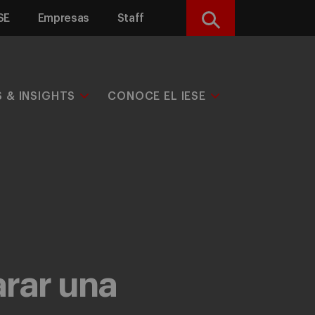
SE
Empresas
Staff
Buscar
S & INSIGHTS
CONOCE EL IESE
arar una