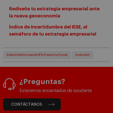
Rediseña tu estrategia empresarial ante
la nueva geoeconomía
Índice de Incertidumbre del IESE, el
semáforo de tu estrategia empresarial
IndustriaInnovaciónEInfraestructuras
inversión
¿Preguntas?
Estaremos encantados de ayudarte
CONTÁCTANOS