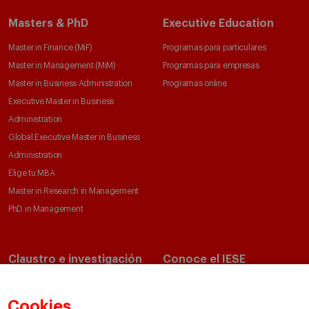
Masters & PhD
Executive Education
Master in Finance (MiF)
Programas para particulares
Master in Management (MiM)
Programas para empresas
Master in Business Administration
Programas online
Executive Master in Business
Administration
Global Executive Master in Business
Administration
Elige tu MBA
Master in Research in Management
PhD in Management
Claustro e investigación
Conoce el IESE
Directorio de profesores
Nuestra misión y valores
Departamentos académicos
Nuestro gobierno
Cookies