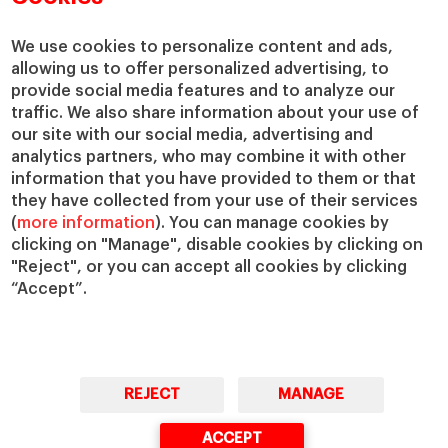
Centros de investigación
Nuestras alianzas
Cátedras
Nuestro impacto
We use cookies to personalize content and ads,
allowing us to offer personalized advertising, to
IESE Insight
Colabora con el IESE
provide social media features and to analyze our
IESE Publishing
Servicios
traffic. We also share information about your use of
our site with our social media, advertising and
Biblioteca
analytics partners, who may combine it with other
Canal de Compliance
information that you have provided to them or that
Capellanía
they have collected from your use of their services
(
more information
). You can manage cookies by
IESE Shop
clicking on "Manage", disable cookies by clicking on
Jobs @IESE
"Reject", or you can accept all cookies by clicking
Préstamos y becas
“Accept”.
REJECT
MANAGE
© Copyright, 2026. IESE Business School | University of Navarra
ACCEPT