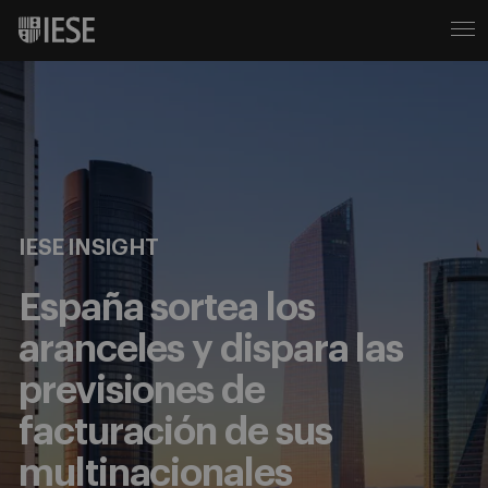
IESE INSIGHT
España sortea los
aranceles y dispara las
previsiones de
facturación de sus
multinacionales