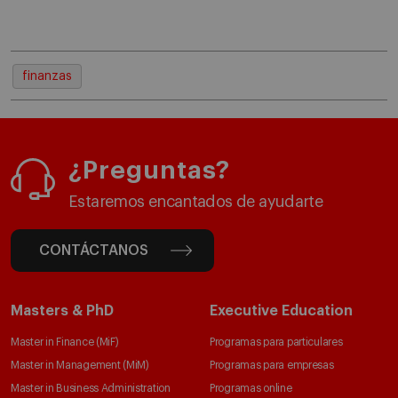
finanzas
¿Preguntas?
Estaremos encantados de ayudarte
CONTÁCTANOS
Masters & PhD
Executive Education
Master in Finance (MiF)
Programas para particulares
Master in Management (MiM)
Programas para empresas
Master in Business Administration
Programas online