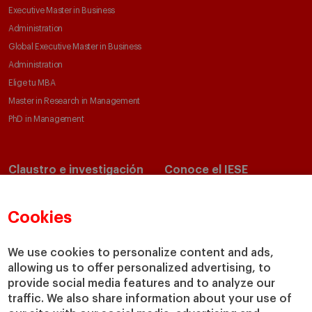
Executive Master in Business
Administration
Global Executive Master in Business
Administration
Elige tu MBA
Master in Research in Management
PhD in Management
Claustro e investigación
Conoce el IESE
Directorio de profesores
Nuestra misión y valores
Departamentos académicos
Nuestro gobierno
Cookies
Centros de investigación
Nuestras alianzas
Cátedras
Nuestro impacto
We use cookies to personalize content and ads,
allowing us to offer personalized advertising, to
IESE Insight
Colabora con el IESE
provide social media features and to analyze our
IESE Publishing
Servicios
traffic. We also share information about your use of