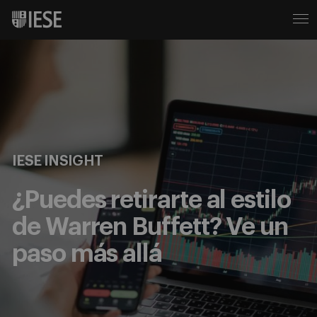
IESE INSIGHT
¿Puedes retirarte al estilo
de Warren Buffett? Ve un
paso más allá