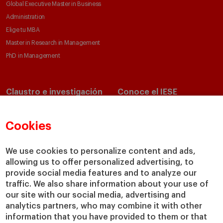
Global Executive Master in Business
Administration
Elige tu MBA
Master in Research in Management
PhD in Management
Claustro e investigación
Conoce el IESE
Directorio de profesores
Nuestra misión y valores
Departamentos académicos
Nuestro gobierno
Cookies
Centros de investigación
Nuestras alianzas
Cátedras
Nuestro impacto
We use cookies to personalize content and ads,
allowing us to offer personalized advertising, to
IESE Insight
Colabora con el IESE
provide social media features and to analyze our
IESE Publishing
Servicios
traffic. We also share information about your use of
our site with our social media, advertising and
Biblioteca
analytics partners, who may combine it with other
Canal de Compliance
information that you have provided to them or that