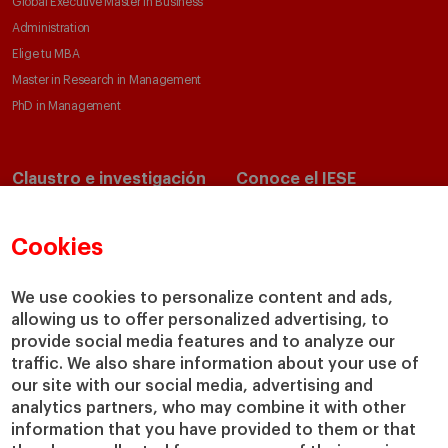
Global Executive Master in Business
Administration
Elige tu MBA
Master in Research in Management
PhD in Management
Claustro e investigación
Conoce el IESE
Directorio de profesores
Nuestra misión y valores
Departamentos académicos
Nuestro gobierno
Cookies
Centros de investigación
Nuestras alianzas
Cátedras
Nuestro impacto
We use cookies to personalize content and ads,
allowing us to offer personalized advertising, to
IESE Insight
Colabora con el IESE
provide social media features and to analyze our
IESE Publishing
Servicios
traffic. We also share information about your use of
our site with our social media, advertising and
Biblioteca
analytics partners, who may combine it with other
Canal de Compliance
information that you have provided to them or that