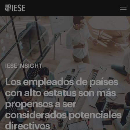
IESE INSIGHT
Los empleados de países
con alto estatus son más
propensos a ser
considerados potenciales
directivos