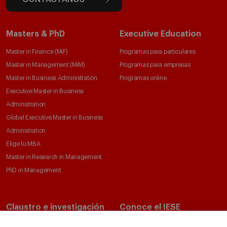
Masters & PhD
Executive Education
Master in Finance (MiF)
Programas para particulares
Master in Management (MiM)
Programas para empresas
Master in Business Administration
Programas online
Executive Master in Business
Administration
Global Executive Master in Business
Administration
Elige tu MBA
Master in Research in Management
PhD in Management
Claustro e investigación
Conoce el IESE
Directorio de profesores
Nuestra misión y valores