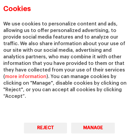
Departamentos académicos
Nuestro gobierno
Cookies
Centros de investigación
Nuestras alianzas
Cátedras
Nuestro impacto
We use cookies to personalize content and ads,
allowing us to offer personalized advertising, to
IESE Insight
Colabora con el IESE
provide social media features and to analyze our
IESE Publishing
Servicios
traffic. We also share information about your use of
our site with our social media, advertising and
Biblioteca
analytics partners, who may combine it with other
Canal de Compliance
information that you have provided to them or that
Capellanía
they have collected from your use of their services
(
more information
). You can manage cookies by
IESE Shop
clicking on "Manage", disable cookies by clicking on
Jobs @IESE
"Reject", or you can accept all cookies by clicking
Préstamos y becas
“Accept”.
REJECT
MANAGE