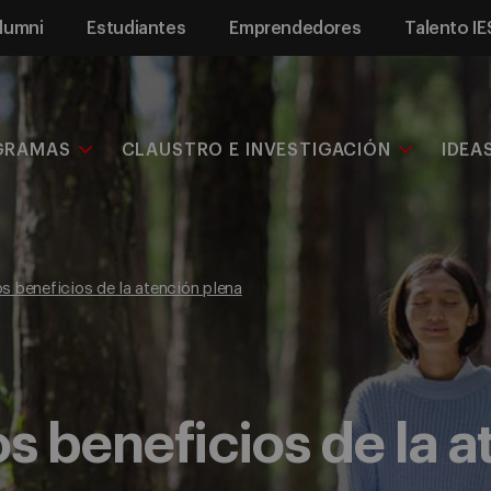
lumni
Estudiantes
Emprendedores
Talento IE
GRAMAS
CLAUSTRO E INVESTIGACIÓN
IDEA
os beneficios de la atención plena
os beneficios de la 