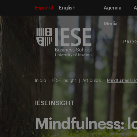
Español
English
Agenda
A
Media
PRO
Inicio
IESE Insight
Artículos
Mindfulness: l
IESE INSIGHT
Mindfulness: l