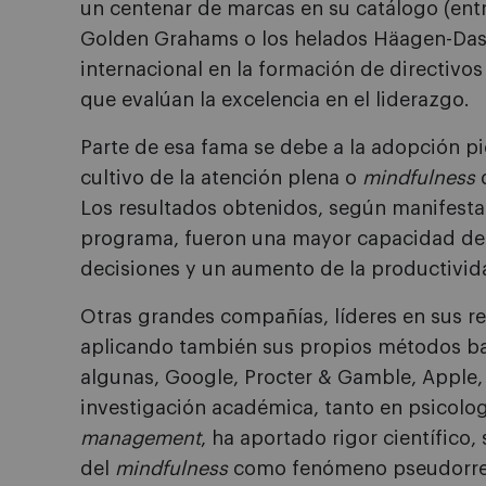
un centenar de marcas en su catálogo (entre
Golden Grahams o los helados Häagen-Dasz
internacional en la formación de directivos
que evalúan la excelencia en el liderazgo.
Parte de esa fama se debe a la adopción p
cultivo de la atención plena o
mindfulness
q
Los resultados obtenidos, según manifestar
programa, fueron una mayor capacidad de 
decisiones y un aumento de la productivid
Otras grandes compañías, líderes en sus r
aplicando también sus propios métodos b
algunas, Google, Procter & Gamble, Apple, 
investigación académica, tanto en psicolo
management
, ha aportado rigor científic
del
mindfulness
como fenómeno pseudorrel