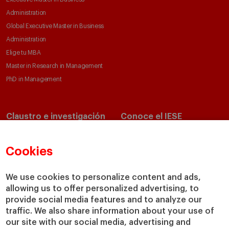
Administration
Global Executive Master in Business
Administration
Elige tu MBA
Master in Research in Management
PhD in Management
Claustro e investigación
Conoce el IESE
Directorio de profesores
Nuestra misión y valores
Departamentos académicos
Nuestro gobierno
Cookies
Centros de investigación
Nuestras alianzas
Cátedras
Nuestro impacto
We use cookies to personalize content and ads,
allowing us to offer personalized advertising, to
IESE Insight
Colabora con el IESE
provide social media features and to analyze our
IESE Publishing
Servicios
traffic. We also share information about your use of
our site with our social media, advertising and
Biblioteca