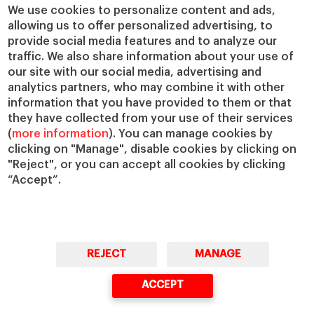
Cátedras
Nuestro impacto
We use cookies to personalize content and ads,
allowing us to offer personalized advertising, to
IESE Insight
Colabora con el IESE
provide social media features and to analyze our
IESE Publishing
Servicios
traffic. We also share information about your use of
our site with our social media, advertising and
Biblioteca
analytics partners, who may combine it with other
Canal de Compliance
information that you have provided to them or that
Capellanía
they have collected from your use of their services
(
more information
). You can manage cookies by
IESE Shop
clicking on "Manage", disable cookies by clicking on
Jobs @IESE
"Reject", or you can accept all cookies by clicking
Préstamos y becas
“Accept”.
REJECT
MANAGE
© Copyright, 2026. IESE Business School | University of Navarra
ACCEPT
Privacidad
Aviso Legal
Cookies
Ciberseguridad
Accesibilidad