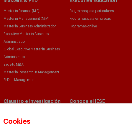
Masters & PhD
Executive Education
Master in Finance (MiF)
Programas para particulares
Master in Management (MiM)
Programas para empresas
Master in Business Administration
Programas online
Executive Master in Business
Administration
Global Executive Master in Business
Administration
Elige tu MBA
Master in Research in Management
PhD in Management
Claustro e investigación
Conoce el IESE
Directorio de profesores
Nuestra misión y valores
Departamentos académicos
Nuestro gobierno
Cookies
Centros de investigación
Nuestras alianzas