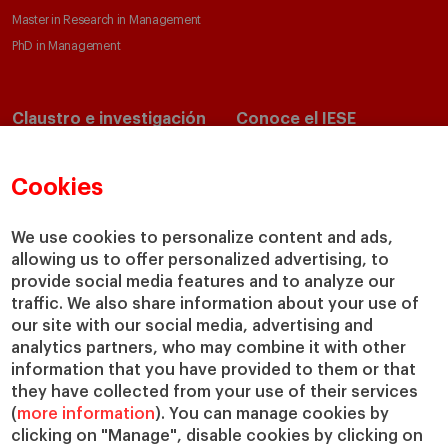
Master in Research in Management
PhD in Management
Claustro e investigación
Conoce el IESE
Directorio de profesores
Nuestra misión y valores
Departamentos académicos
Nuestro gobierno
Cookies
Centros de investigación
Nuestras alianzas
Cátedras
Nuestro impacto
We use cookies to personalize content and ads,
allowing us to offer personalized advertising, to
IESE Insight
Colabora con el IESE
provide social media features and to analyze our
IESE Publishing
Servicios
traffic. We also share information about your use of
our site with our social media, advertising and
Biblioteca
analytics partners, who may combine it with other
Canal de Compliance
information that you have provided to them or that
Capellanía
they have collected from your use of their services
(
more information
). You can manage cookies by
IESE Shop
clicking on "Manage", disable cookies by clicking on
Jobs @IESE