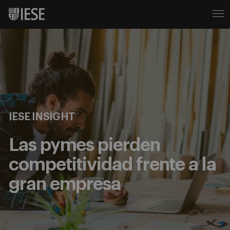
IESE INSIGHT
Las pymes pierden
competitividad frente a la
gran empresa