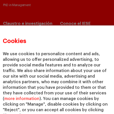
PhD in Management
Claustro e investigación
Conoce el IESE
Directorio de profesores
Nuestra misión y valores
Departamentos académicos
Nuestro gobierno
Cookies
Centros de investigación
Nuestras alianzas
Cátedras
Nuestro impacto
We use cookies to personalize content and ads,
allowing us to offer personalized advertising, to
IESE Insight
Colabora con el IESE
provide social media features and to analyze our
IESE Publishing
Servicios
traffic. We also share information about your use of
our site with our social media, advertising and
Biblioteca
analytics partners, who may combine it with other
Canal de Compliance
information that you have provided to them or that
Capellanía
they have collected from your use of their services
(
more information
). You can manage cookies by
IESE Shop
clicking on "Manage", disable cookies by clicking on
Jobs @IESE
"Reject", or you can accept all cookies by clicking
Préstamos y becas