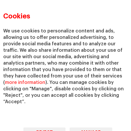
Directorio de profesores
Nuestra misión y valores
Departamentos académicos
Nuestro gobierno
Cookies
Centros de investigación
Nuestras alianzas
Cátedras
Nuestro impacto
We use cookies to personalize content and ads,
allowing us to offer personalized advertising, to
IESE Insight
Colabora con el IESE
provide social media features and to analyze our
IESE Publishing
Servicios
traffic. We also share information about your use of
our site with our social media, advertising and
Biblioteca
analytics partners, who may combine it with other
Canal de Compliance
information that you have provided to them or that
Capellanía
they have collected from your use of their services
(
more information
). You can manage cookies by
IESE Shop
clicking on "Manage", disable cookies by clicking on
Jobs @IESE
"Reject", or you can accept all cookies by clicking
Préstamos y becas
“Accept”.