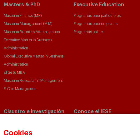
Masters & PhD
Executive Education
Master in Finance (MiF)
Programas para particulares
Master in Management (MiM)
Programas para empresas
Master in Business Administration
Programas online
Executive Master in Business
Administration
Global Executive Master in Business
Administration
Elige tu MBA
Master in Research in Management
PhD in Management
Claustro e investigación
Conoce el IESE
Directorio de profesores
Nuestra misión y valores
Departamentos académicos
Nuestro gobierno
Cookies
Centros de investigación
Nuestras alianzas