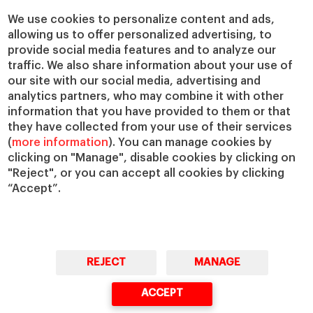
Cátedras
Nuestro impacto
We use cookies to personalize content and ads,
allowing us to offer personalized advertising, to
IESE Insight
Colabora con el IESE
provide social media features and to analyze our
IESE Publishing
Servicios
traffic. We also share information about your use of
our site with our social media, advertising and
Biblioteca
analytics partners, who may combine it with other
Canal de Compliance
information that you have provided to them or that
Capellanía
they have collected from your use of their services
(
more information
). You can manage cookies by
IESE Shop
clicking on "Manage", disable cookies by clicking on
Jobs @IESE
"Reject", or you can accept all cookies by clicking
Préstamos y becas
“Accept”.
REJECT
MANAGE
© Copyright, 2026. IESE Business School | University of Navarra
ACCEPT
Privacidad
Aviso Legal
Cookies
Ciberseguridad
Accesibilidad