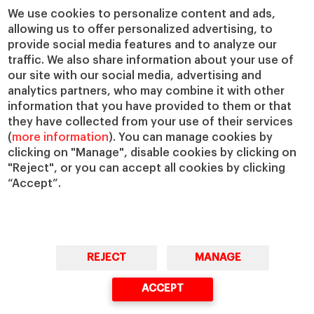
Cátedras
Nuestro impacto
We use cookies to personalize content and ads,
allowing us to offer personalized advertising, to
IESE Insight
Colabora con el IESE
provide social media features and to analyze our
IESE Publishing
Servicios
traffic. We also share information about your use of
our site with our social media, advertising and
Biblioteca
analytics partners, who may combine it with other
Canal de Compliance
information that you have provided to them or that
Capellanía
they have collected from your use of their services
(
more information
). You can manage cookies by
IESE Shop
clicking on "Manage", disable cookies by clicking on
Jobs @IESE
"Reject", or you can accept all cookies by clicking
Préstamos y becas
“Accept”.
REJECT
MANAGE
© Copyright, 2026. IESE Business School | University of Navarra
ACCEPT
Privacidad
Aviso Legal
Cookies
Ciberseguridad
Accesibilidad