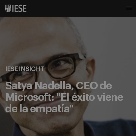
IESE INSIGHT
Satya Nadella, CEO de
Microsoft: "El éxito viene
de la empatía"