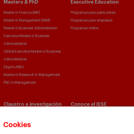
Masters & PhD
Executive Education
Master in Finance (MiF)
Programas para particulares
Master in Management (MiM)
Programas para empresas
Master in Business Administration
Programas online
Executive Master in Business
Administration
Global Executive Master in Business
Administration
Elige tu MBA
Master in Research in Management
PhD in Management
Claustro e investigación
Conoce el IESE
Directorio de profesores
Nuestra misión y valores
Departamentos académicos
Nuestro gobierno
Cookies
Centros de investigación
Nuestras alianzas