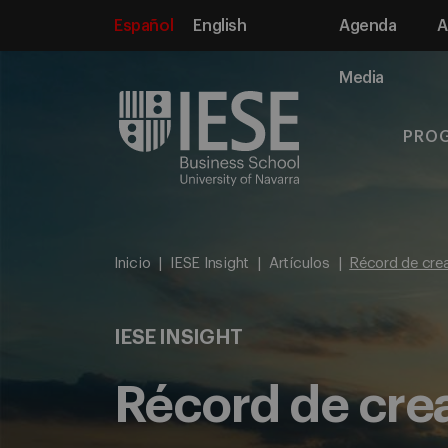
Español
English
Agenda
A
Media
PRO
Inicio
IESE Insight
Artículos
Récord de crea
IESE INSIGHT
Récord de crea