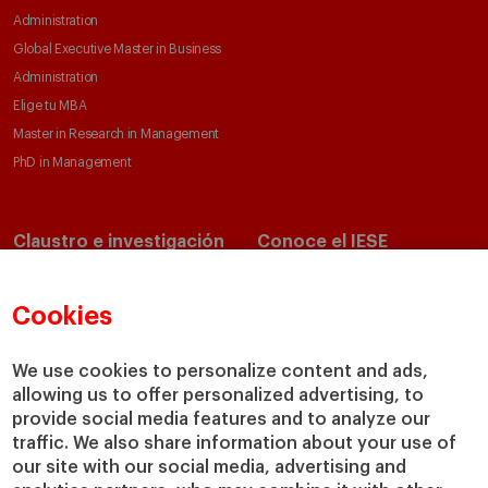
Administration
Global Executive Master in Business
Administration
Elige tu MBA
Master in Research in Management
PhD in Management
Claustro e investigación
Conoce el IESE
Directorio de profesores
Nuestra misión y valores
Departamentos académicos
Nuestro gobierno
Cookies
Centros de investigación
Nuestras alianzas
Cátedras
Nuestro impacto
We use cookies to personalize content and ads,
allowing us to offer personalized advertising, to
IESE Insight
Colabora con el IESE
provide social media features and to analyze our
IESE Publishing
Servicios
traffic. We also share information about your use of
our site with our social media, advertising and
Biblioteca