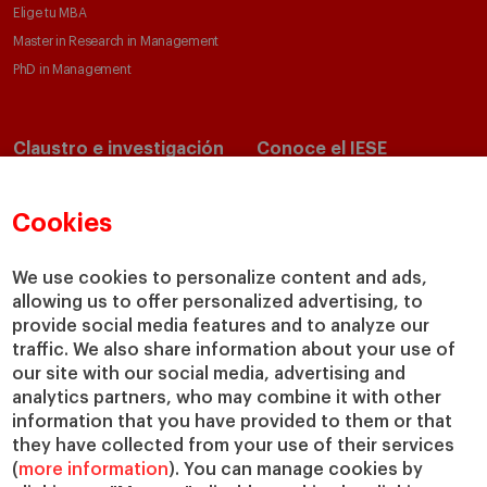
Elige tu MBA
Master in Research in Management
PhD in Management
Claustro e investigación
Conoce el IESE
Directorio de profesores
Nuestra misión y valores
Departamentos académicos
Nuestro gobierno
Cookies
Centros de investigación
Nuestras alianzas
Cátedras
Nuestro impacto
We use cookies to personalize content and ads,
allowing us to offer personalized advertising, to
IESE Insight
Colabora con el IESE
provide social media features and to analyze our
IESE Publishing
Servicios
traffic. We also share information about your use of
our site with our social media, advertising and
Biblioteca
analytics partners, who may combine it with other
Canal de Compliance
information that you have provided to them or that
Capellanía
they have collected from your use of their services
(
more information
). You can manage cookies by
IESE Shop