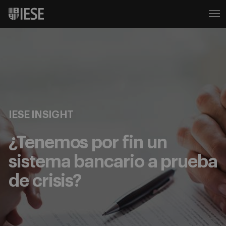
IESE INSIGHT
¿Tenemos por fin un
sistema bancario a prueba
de crisis?