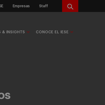
SE
Empresas
Staff
Buscar
S & INSIGHTS
CONOCE EL IESE
os