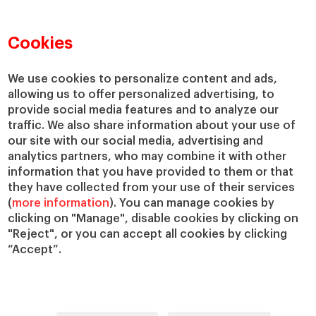
Directorio de profesores
Nuestra misión y valores
Departamentos académicos
Nuestro gobierno
Cookies
Centros de investigación
Nuestras alianzas
Cátedras
Nuestro impacto
We use cookies to personalize content and ads,
allowing us to offer personalized advertising, to
IESE Insight
Colabora con el IESE
provide social media features and to analyze our
IESE Publishing
Servicios
traffic. We also share information about your use of
our site with our social media, advertising and
Biblioteca
analytics partners, who may combine it with other
Canal de Compliance
information that you have provided to them or that
Capellanía
they have collected from your use of their services
(
more information
). You can manage cookies by
IESE Shop
clicking on "Manage", disable cookies by clicking on
Jobs @IESE
"Reject", or you can accept all cookies by clicking
Préstamos y becas
“Accept”.