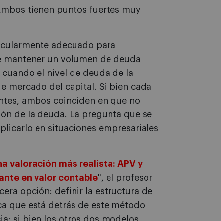
Ambos tienen puntos fuertes muy
rticularmente adecuado para
que mantener un volumen de deuda
l cuando el nivel de deuda de la
de mercado del capital. Si bien cada
ntes, ambos coinciden en que no
ión de la deuda. La pregunta que se
aplicarlo en situaciones empresariales
a valoración más realista: APV y
nte en valor contable
", el profesor
era opción: definir la estructura de
gica que está detrás de este método
ia: si bien los otros dos modelos