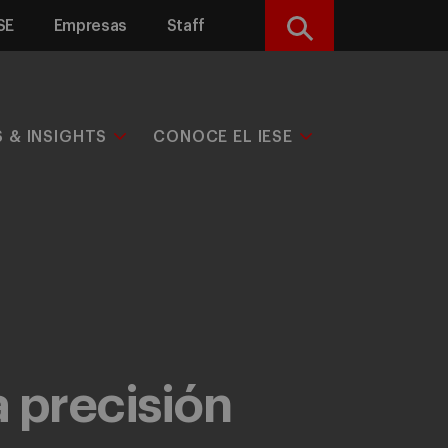
SE
Empresas
Staff
Buscar
S & INSIGHTS
CONOCE EL IESE
a precisión