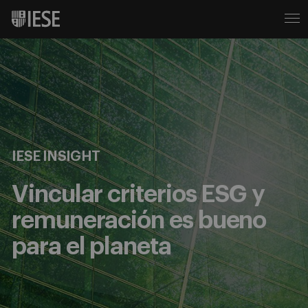
IESE INSIGHT
Vincular criterios ESG y
remuneración es bueno
para el planeta