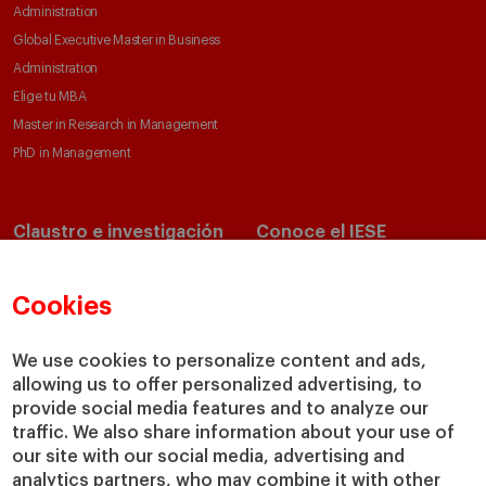
Administration
Global Executive Master in Business
Administration
Elige tu MBA
Master in Research in Management
PhD in Management
Claustro e investigación
Conoce el IESE
Directorio de profesores
Nuestra misión y valores
Departamentos académicos
Nuestro gobierno
Cookies
Centros de investigación
Nuestras alianzas
Cátedras
Nuestro impacto
We use cookies to personalize content and ads,
allowing us to offer personalized advertising, to
IESE Insight
Colabora con el IESE
provide social media features and to analyze our
IESE Publishing
Servicios
traffic. We also share information about your use of
our site with our social media, advertising and
Biblioteca
analytics partners, who may combine it with other