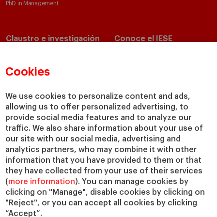
PhD in Management
Claustro e investigación
Conoce el IESE
Directorio de profesores
Nuestra misión y valores
Departamentos académicos
Nuestro gobierno
Cookies
Centros de investigación
Nuestras alianzas
Cátedras
Nuestro impacto
We use cookies to personalize content and ads,
allowing us to offer personalized advertising, to
IESE Insight
Colabora con el IESE
provide social media features and to analyze our
IESE Publishing
Servicios
traffic. We also share information about your use of
our site with our social media, advertising and
Biblioteca
analytics partners, who may combine it with other
Canal de Compliance
information that you have provided to them or that
Capellanía
they have collected from your use of their services
(
more information
). You can manage cookies by
IESE Shop
clicking on "Manage", disable cookies by clicking on
Jobs @IESE
"Reject", or you can accept all cookies by clicking
Préstamos y becas
“Accept”.