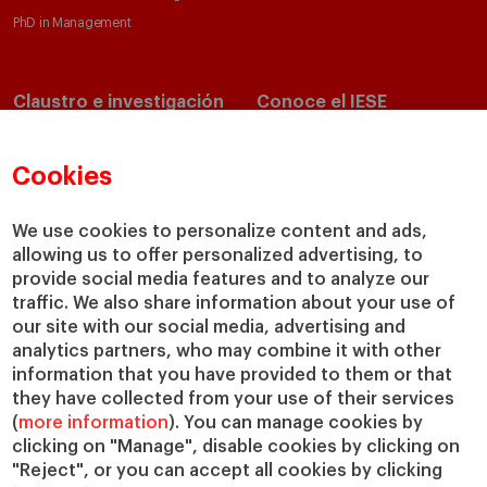
PhD in Management
Claustro e investigación
Conoce el IESE
Directorio de profesores
Nuestra misión y valores
Departamentos académicos
Nuestro gobierno
Cookies
Centros de investigación
Nuestras alianzas
Cátedras
Nuestro impacto
We use cookies to personalize content and ads,
allowing us to offer personalized advertising, to
IESE Insight
Colabora con el IESE
provide social media features and to analyze our
IESE Publishing
Servicios
traffic. We also share information about your use of
our site with our social media, advertising and
Biblioteca
analytics partners, who may combine it with other
Canal de Compliance
information that you have provided to them or that
Capellanía
they have collected from your use of their services
(
more information
). You can manage cookies by
IESE Shop
clicking on "Manage", disable cookies by clicking on
Jobs @IESE
"Reject", or you can accept all cookies by clicking
Préstamos y becas