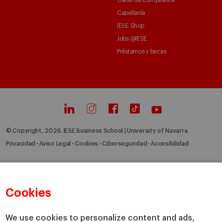
Canal de Compliance
Capellanía
IESE Shop
Jobs @IESE
Préstamos y becas
© Copyright, 2026. IESE Business School | University of Navarra
Privacidad
Aviso Legal
Cookies
Ciberseguridad
Accesibilidad
Cookies
We use cookies to personalize content and ads,