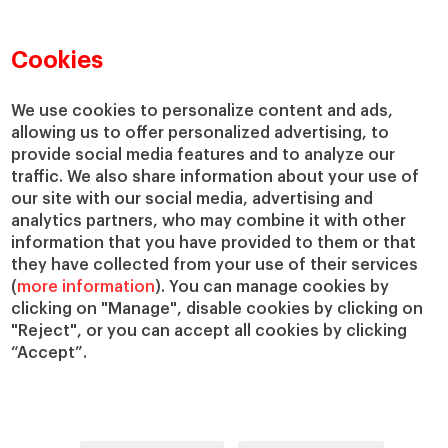
Directorio de profesores
Nuestra misión y valores
Departamentos académicos
Nuestro gobierno
Cookies
Centros de investigación
Nuestras alianzas
Cátedras
Nuestro impacto
We use cookies to personalize content and ads,
IESE Insight
Colabora con el IESE
allowing us to offer personalized advertising, to
provide social media features and to analyze our
IESE Publishing
Servicios
traffic. We also share information about your use of
our site with our social media, advertising and
Biblioteca
analytics partners, who may combine it with other
Canal de Compliance
information that you have provided to them or that
Capellanía
they have collected from your use of their services
(
more information
). You can manage cookies by
IESE Shop
clicking on "Manage", disable cookies by clicking on
Jobs @IESE
"Reject", or you can accept all cookies by clicking
Préstamos y becas
“Accept”.