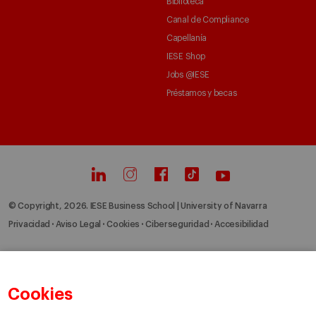
Biblioteca
Canal de Compliance
Capellanía
IESE Shop
Jobs @IESE
Préstamos y becas
© Copyright, 2026. IESE Business School | University of Navarra
Privacidad
Aviso Legal
Cookies
Ciberseguridad
Accesibilidad
Cookies