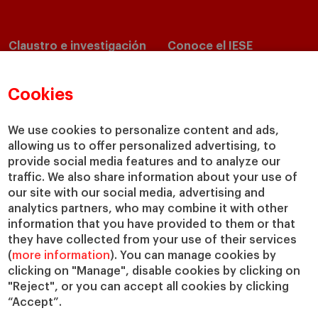
Claustro e investigación
Conoce el IESE
Directorio de profesores
Nuestra misión y valores
Departamentos académicos
Nuestro gobierno
Cookies
Centros de investigación
Nuestras alianzas
Cátedras
Nuestro impacto
We use cookies to personalize content and ads,
IESE Insight
Colabora con el IESE
allowing us to offer personalized advertising, to
provide social media features and to analyze our
IESE Publishing
Servicios
traffic. We also share information about your use of
our site with our social media, advertising and
Biblioteca
analytics partners, who may combine it with other
Canal de Compliance
information that you have provided to them or that
Capellanía
they have collected from your use of their services
(
more information
). You can manage cookies by
IESE Shop
clicking on "Manage", disable cookies by clicking on
Jobs @IESE
"Reject", or you can accept all cookies by clicking
Préstamos y becas
“Accept”.