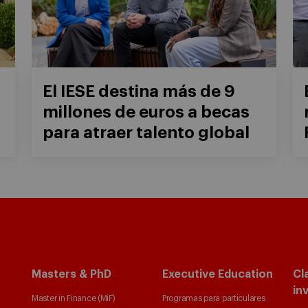
El IESE destina más de 9
millones de euros a becas
para atraer talento global
Masters & PhD
Executive Education
Cl
in
Master in Finance (MiF)
Programas para particulares