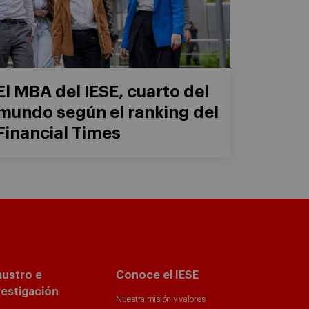
El MBA del IESE, cuarto del
mundo según el ranking del
Financial Times
austro e
Conoce el IESE
vestigación
Nuestra misión y valores