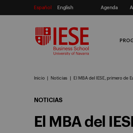
Español
English
Agenda
A
Media
PRO
Inicio
Noticias
El MBA del IESE, primero de 
NOTICIAS
El MBA del IES