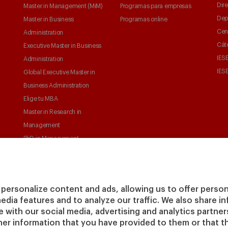
Dire
Master in Management (MiM)
Programas para empresas
Dep
Master in Business
Programas online
Cen
Administration
Cát
Executive Master in Business
IESE
Administration
IESE
Global Executive Master in
Business Administration
Elige tu MBA
Master in Research in
Management
PhD in Management
personalize content and ads, allowing us to offer person
media features and to analyze our traffic. We also share 
te with our social media, advertising and analytics partne
her information that you have provided to them or that t
© Copyright, 2026. IESE Business School | University of
Pri