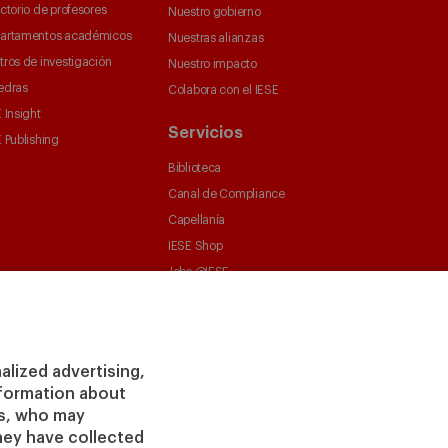
ctorio de profesores
Nuestro gobierno
artamentos académicos
Nuestras alianzas
tros de investigación
Nuestro impacto
edras
Colabora con el IESE
 Insight
Servicios
 Publishing
Biblioteca
Canal de Compliance
Capellanía
IESE Shop
Jobs @IESE
Préstamos y becas
alized advertising,
information about
rs, who may
hey have collected
vacidad
Aviso
Cookies
Ciberseguridad
Accesibilidad