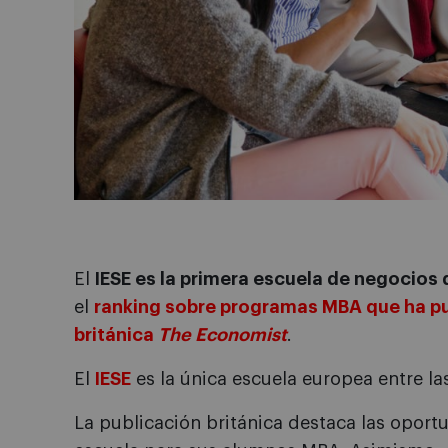
El
IESE es la primera escuela de negocios
el
ranking sobre programas MBA que ha pub
británica
The Economist
.
El
IESE
es la única escuela europea entre la
La publicación británica destaca las oport