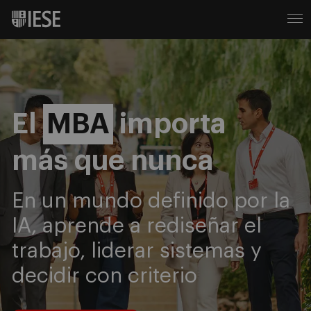
IESE Business School
El
MBA
importa
más que nunca
En un mundo definido por la
IA, aprende a rediseñar el
trabajo, liderar sistemas y
decidir con criterio