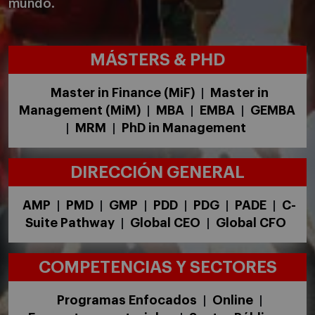
mundo.
MÁSTERS & PHD
Master in Finance (MiF)
Master in
|
Management (MiM)
MBA
EMBA
GEMBA
|
|
|
MRM
PhD in Management
|
|
DIRECCIÓN GENERAL
AMP
PMD
GMP
PDD
PDG
PADE
C-
|
|
|
|
|
|
Suite Pathway
Global CEO
Global CFO
|
|
COMPETENCIAS Y SECTORES
Programas Enfocados
Online
|
|