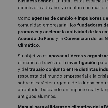
Business School
. En total, estas escuelas
directivos cada año, y cuentan con más d
Como
agentes de cambio
e
impulsores de
comunidad empresarial, los
fundadores de 
promover y acelerar la actividad de las e
Acuerdo de París
y la
Convención de las N
Climático
.
Su objetivo es
apoyar a líderes y organiza
climático a través de la
investigación
para 
y del
trabajo conjunto entre distintas ind
respuesta del mundo empresarial a la crisis
sobre el carácter urgente de la lucha cont
afrontarlo, buscando un impacto real y ta
antiguos alumnos.
Manual para el liderazgo climático de la 