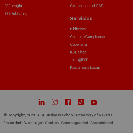
IESE Insight
Colabora con el IESE
IESE Publishing
Servicios
Biblioteca
Canal de Compliance
Capellanía
IESE Shop
Jobs @IESE
Préstamos y becas
© Copyright, 2026. IESE Business School | University of Navarra
Privacidad
Aviso Legal
Cookies
Ciberseguridad
Accesibilidad