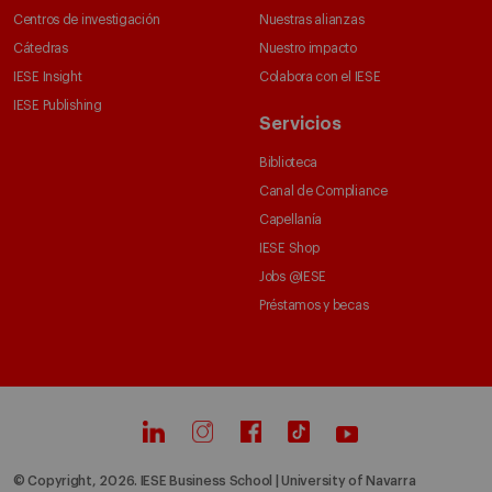
Centros de investigación
Nuestras alianzas
Cátedras
Nuestro impacto
IESE Insight
Colabora con el IESE
IESE Publishing
Servicios
Biblioteca
Canal de Compliance
Capellanía
IESE Shop
Jobs @IESE
Préstamos y becas
© Copyright, 2026. IESE Business School | University of Navarra