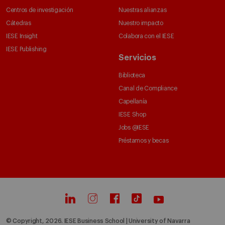
Centros de investigación
Nuestras alianzas
Cátedras
Nuestro impacto
IESE Insight
Colabora con el IESE
IESE Publishing
Servicios
Biblioteca
Canal de Compliance
Capellanía
IESE Shop
Jobs @IESE
Préstamos y becas
© Copyright, 2026. IESE Business School | University of Navarra