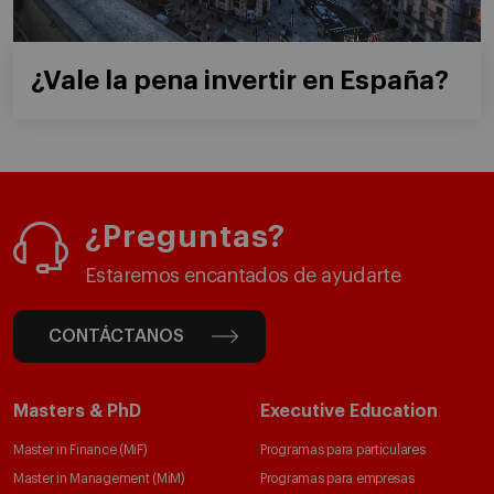
¿Vale la pena invertir en España?
¿Preguntas?
Estaremos encantados de ayudarte
CONTÁCTANOS
Masters & PhD
Executive Education
Master in Finance (MiF)
Programas para particulares
Master in Management (MiM)
Programas para empresas