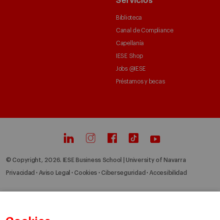
Servicios
Biblioteca
Canal de Compliance
Capellanía
IESE Shop
Jobs @IESE
Préstamos y becas
© Copyright, 2026. IESE Business School | University of Navarra
Privacidad
Aviso Legal
Cookies
Ciberseguridad
Accesibilidad